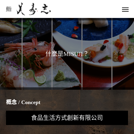
什
麼
是
M
I
S
U
J
I
？
概念 / Concept
食品生活方式創新有限公司